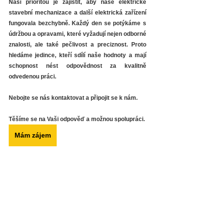
Naší prioritou je zajistit, aby naše elektrické 
stavební mechanizace a další elektrická zařízení 
fungovala bezchybně. Každý den se potýkáme s 
údržbou a opravami, které vyžadují nejen odborné 
znalosti, ale také pečlivost a preciznost. Proto 
hledáme jedince, kteří sdílí naše hodnoty a mají 
schopnost nést odpovědnost za kvalitně 
odvedenou práci.
Nebojte se nás kontaktovat a připojit se k nám.
Těšíme se na Vaši odpověď a možnou spolupráci.
Mám zájem