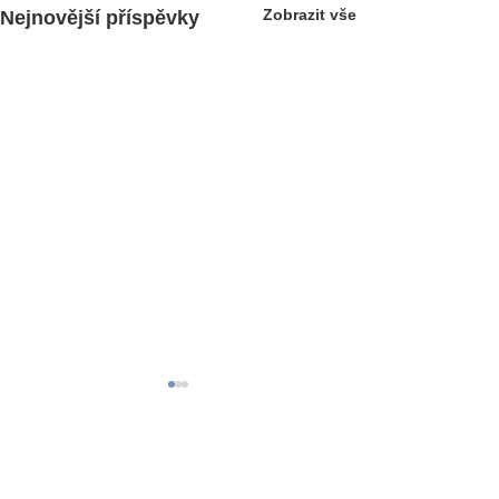
Zobrazit vše
Nejnovější příspěvky
RK rent s.r.o.
Pod Dálnicí 1361