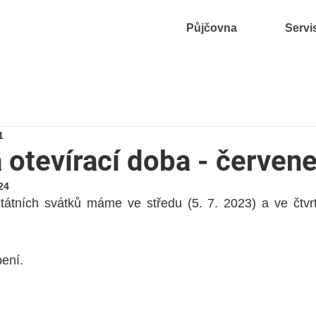
Půjčovna
Servi
1
 otevírací doba - červen
24
átních svátků máme ve středu (5. 7. 2023) a ve čtvrte
ení.