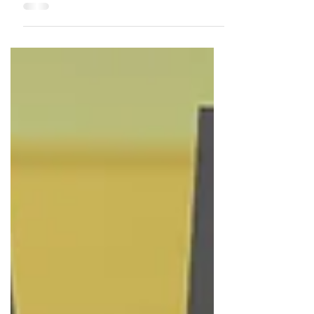
RKrent dne 6. července 2026 uzavřena.