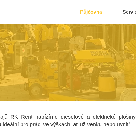
Půjčovna
Servi
rojů RK Rent nabízíme dieselové a elektrické plošin
ideální pro práci ve výškách, ať už venku nebo uvnitř.