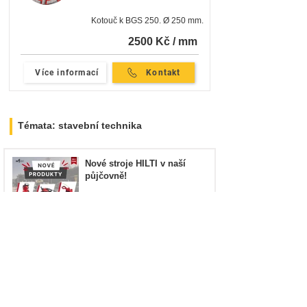
Kotouč k BGS 250. Ø 250 mm.
2500 Kč / mm
Více informací
Kontakt
Témata: stavební technika
Nové stroje HILTI v naší
půjčovně!
22. 5. 2025
Minut čtení: 1
Lukeš Construction a jejich
nový nakladač: Video z předání
28. 1. 2025
Minut čtení: 1