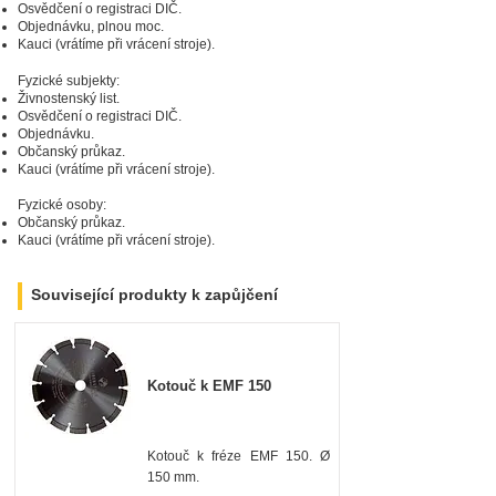
Osvědčení o registraci DIČ.
Zarezervujte si
produkt ještě dnes!
Objednávku, plnou moc.
Kauci (vrátíme při vrácení stroje).
Fyzické subjekty:
Živnostenský list.
Osvědčení o registraci DIČ.
Objednávku.
Občanský průkaz.
Kauci (vrátíme při vrácení stroje).
Fyzické osoby:
Občanský průkaz.
Kauci (vrátíme při vrácení stroje).
Související produkty k zapůjčení
Kotouč k EMF 150
Kotouč k fréze EMF 150. Ø
150 mm.