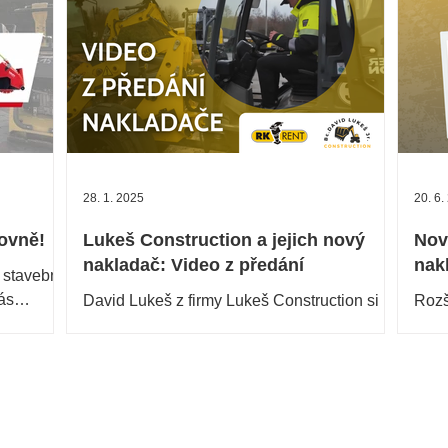
28. 1. 2025
20. 6.
čovně!
Lukeš Construction a jejich nový
Nov
nakladač: Video z předání
nak
 stavební
nás
David Lukeš z firmy Lukeš Construction si
Rozš
ourací
od nás nedávno zakoupil kolový nakladač
Nově
WL 34. Děkujeme za důvěru a přejeme
627 
mnoho úspěchů s...
ozna
Pobočka - Starý Plzenec