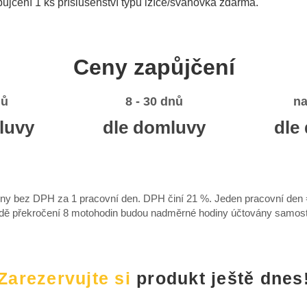
půjčení 1 ks příslušenství typu lžíce/svahovka zdarma.
Ceny zapůjčení
nů
8 - 30 dnů
na
luvy
dle domluvy
dle
ny bez DPH za 1 pracovní den. DPH činí 21 %. Jeden pracovní den 
adě překročení 8 motohodin budou nadměrné hodiny účtovány samost
Zarezervujte si
produkt ještě dnes