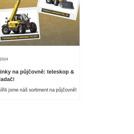
 2024
inky na půjčovně: teleskop &
ladač!
ířili jsme náš sortiment na půjčovně!
 nabízíme teleskopický nakladač TH
a kolový nakladač WL 44. S radostí vám
mujeme...