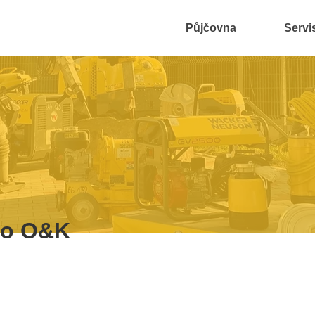
Půjčovna
Servi
lo O&K