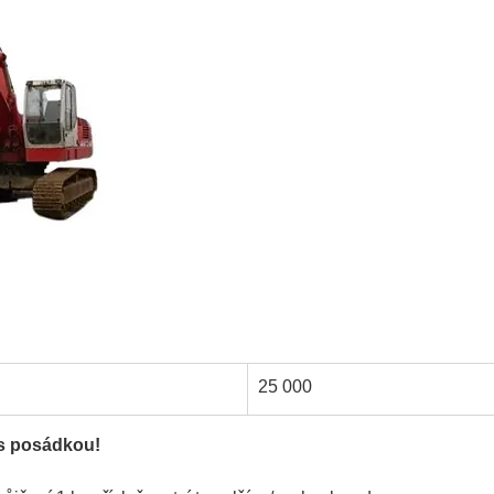
25 000
 s posádkou!