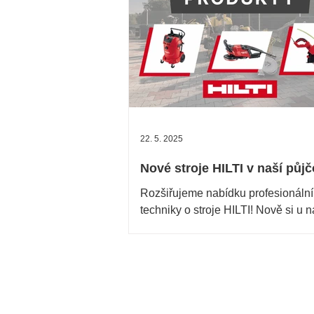
22. 5. 2025
Nové stroje HILTI v naší půj
Rozšiřujeme nabídku profesionální
techniky o stroje HILTI! Nově si u 
můžete půjčit výkonné vysavače, b
kladiva, brusky i
RK rent s.r.o.