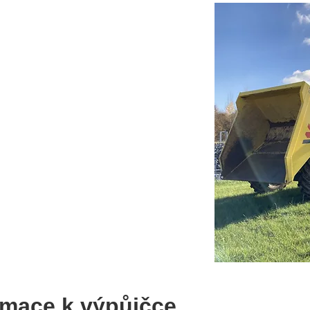
ormace k výpůjčce