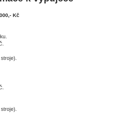
.000,- Kč
íku.
Č.
stroje).
Č.
stroje).