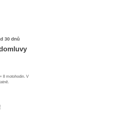
d 30 dnů
 domluvy
= 8 motohodin. V
atně.
!