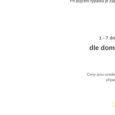
Při půjčení rypadla je za
1 - 7 d
dle dom
Ceny jsou uvede
příp