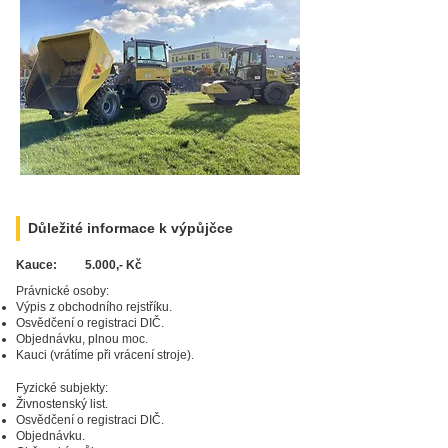
Důležité informace k výpůjčce
Kauce:
5.000,- Kč
Právnické osoby:
Výpis z obchodního rejstříku.
Osvědčení o registraci DIČ.
Zarezervujte si
produkt ještě dnes!
Objednávku, plnou moc.
Kauci (vrátíme při vrácení stroje).
Fyzické subjekty:
Živnostenský list.
Osvědčení o registraci DIČ.
Objednávku.