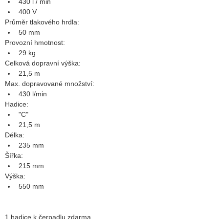
430 l / min
400 V
Průměr tlakového hrdla:
50 mm
Provozní hmotnost:
29 kg
Celková dopravní výška:
21,5 m
Max. dopravované množství:
430 l/min
Hadice:
"C"
21,5 m
Délka:
235 mm
Šířka:
215 mm
Výška:
550 mm
1 hadice k čerpadlu zdarma.