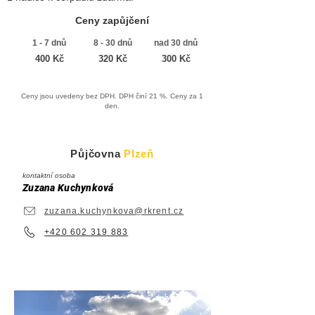
Ceny zapůjčení
1 - 7 dnů
8 - 30 dnů
nad 30 dnů
400 Kč
320 Kč
300 Kč
Ceny jsou uvedeny bez DPH. DPH činí 21 %. Ceny za 1
den.
Půjčovna
Plzeň
kontaktní osoba
Zuzana Kuchynková
zuzana.kuchynkova@rkrent.cz
+420 602 319 883