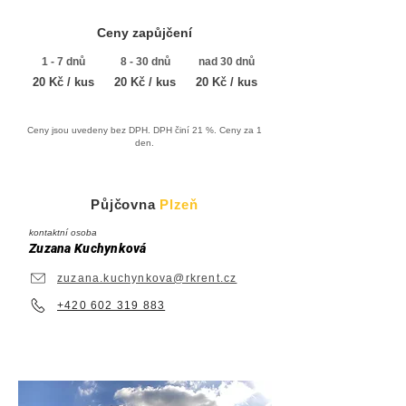
Ceny zapůjčení
1 - 7 dnů
8 - 30 dnů
nad 30 dnů
20 Kč / kus
20 Kč / kus
20 Kč / kus
Ceny jsou uvedeny bez DPH. DPH činí 21 %. Ceny za 1
den.
Půjčovna
Plzeň
kontaktní osoba
Zuzana Kuchynková
zuzana.kuchynkova@rkrent.cz
+420 602 319 883