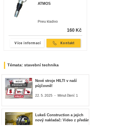
ATMOS
Pneu kladivo
160 Kč
Více informací
Kontakt
Témata: stavební technika
Nové stroje HILTI v naší
půjčovně!
22. 5. 2025
Minut čtení: 1
Lukeš Construction a jejich
nový nakladač: Video z předání