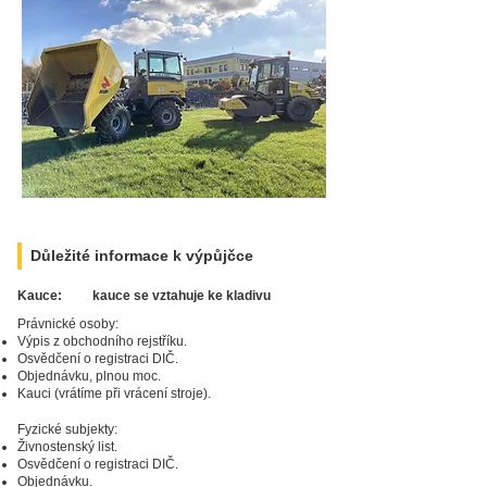
Důležité informace k výpůjčce
Kauce:
kauce se vztahuje ke kladivu
Právnické osoby:
Výpis z obchodního rejstříku.
Osvědčení o registraci DIČ.
Zarezervujte si
produkt ještě dnes!
Objednávku, plnou moc.
Kauci (vrátíme při vrácení stroje).
Fyzické subjekty:
Živnostenský list.
Osvědčení o registraci DIČ.
Objednávku.