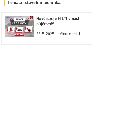
Témata: stavební technika
Nové stroje HILTI v naší
půjčovně!
22. 5. 2025
Minut čtení: 1
Lukeš Construction a jejich
nový nakladač: Video z předání
28. 1. 2025
Minut čtení: 1
Novinky na půjčovně: teleskop
& nakladač!
20. 6. 2024
Minut čtení: 1
RK rent s.r.o.