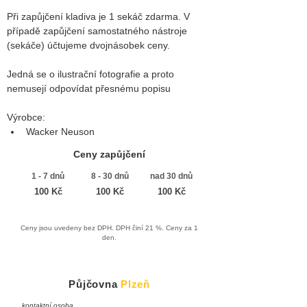
Při zapůjčení kladiva je 1 sekáč zdarma. V 
případě zapůjčení samostatného nástroje 
(sekáče) účtujeme dvojnásobek ceny. 
Jedná se o ilustrační fotografie a proto 
nemusejí odpovídat přesnému popisu
Výrobce:
Wacker Neuson
Ceny zapůjčení
1 - 7 dnů
8 - 30 dnů
nad 30 dnů
100 Kč
100 Kč
100 Kč
Ceny jsou uvedeny bez DPH. DPH činí 21 %. Ceny za 1
den.
Půjčovna
Plzeň
kontaktní osoba