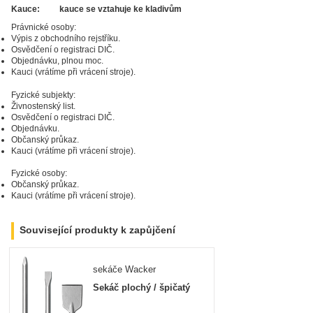
Kauce:
kauce se vztahuje ke kladivům
Právnické osoby:
Výpis z obchodního rejstříku.
Osvědčení o registraci DIČ.
Zarezervujte si
produkt ještě dnes!
Objednávku, plnou moc.
Kauci (vrátíme při vrácení stroje).
Fyzické subjekty:
Živnostenský list.
Osvědčení o registraci DIČ.
Objednávku.
Občanský průkaz.
Kauci (vrátíme při vrácení stroje).
Fyzické osoby:
Občanský průkaz.
Kauci (vrátíme při vrácení stroje).
Související produkty k zapůjčení
sekáče Wacker
Sekáč plochý / špičatý