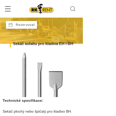
Rezervovat
Sekáč asfaltu pro kladiva EH i BH
Technické specifikace:
Sekáč plochý nebo špičatý pro kladivo BH.