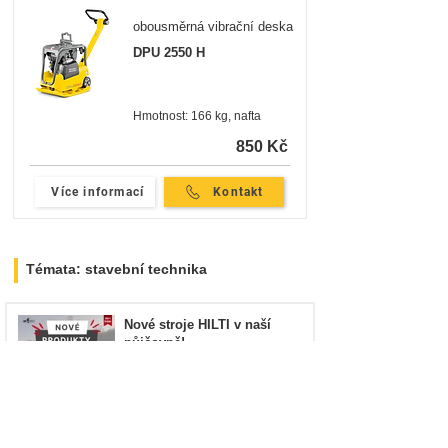
obousměrná vibrační deska
DPU 2550 H
Hmotnost: 166 kg, nafta
850 Kč
Více informací
Kontakt
Témata: stavební technika
Nové stroje HILTI v naší
půjčovně!
22. 5. 2025
Minut čtení: 1
Lukeš Construction a jejich