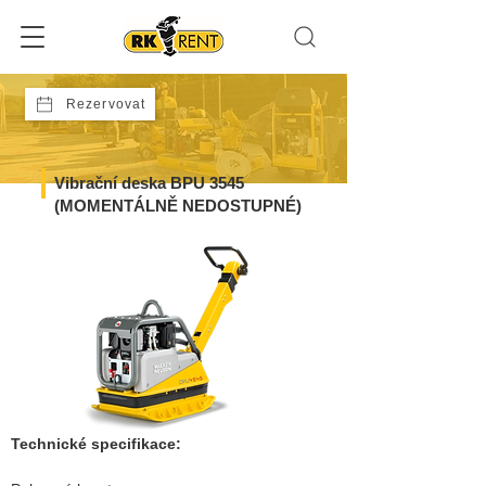
Rezervovat
Vibrační deska BPU 3545
(MOMENTÁLNĚ NEDOSTUPNÉ)
Technické specifikace: