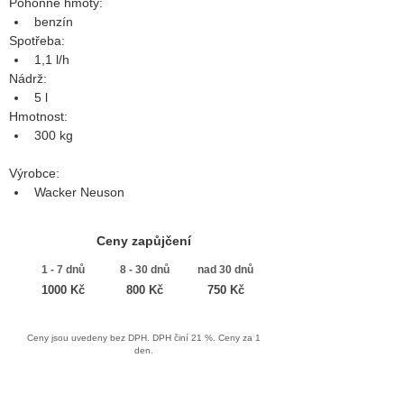
Pohonné hmoty:
benzín
Spotřeba:
1,1 l/h
Nádrž:
5 l
Hmotnost:
300 kg
Výrobce:
Wacker Neuson
Ceny zapůjčení
1 - 7 dnů
8 - 30 dnů
nad 30 dnů
1000 Kč
800 Kč
750 Kč
Ceny jsou uvedeny bez DPH. DPH činí 21 %. Ceny za 1
den.