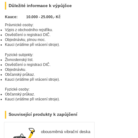
Důležité informace k výpůjčce
Kauce:
10.000 - 25.000
,- Kč
Právnické osoby:
Výpis z obchodního rejstříku.
Osvědčení o registraci DIČ.
Zarezervujte si
produkt ještě dnes!
Objednávku, plnou moc.
Kauci (vrátíme při vrácení stroje).
Fyzické subjekty:
Živnostenský list.
Osvědčení o registraci DIČ.
Objednávku.
Občanský průkaz.
Kauci (vrátíme při vrácení stroje).
Fyzické osoby:
Občanský průkaz.
Kauci (vrátíme při vrácení stroje).
Související produkty k zapůjčení
obousměrná vibrační deska