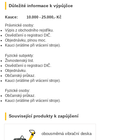
Důležité informace k výpůjčce
Kauce:
10.000 - 25.000
,- Kč
Právnické osoby:
Výpis z obchodního rejstříku.
Osvědčení o registraci DIČ.
Zarezervujte si
produkt ještě dnes!
Objednávku, plnou moc.
Kauci (vrátíme při vrácení stroje).
Fyzické subjekty:
Živnostenský list.
Osvědčení o registraci DIČ.
Objednávku.
Občanský průkaz.
Kauci (vrátíme při vrácení stroje).
Fyzické osoby:
Občanský průkaz.
Kauci (vrátíme při vrácení stroje).
Související produkty k zapůjčení
obousměrná vibrační deska