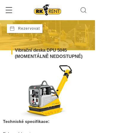
Rezervovat
Vibrační deska DPU 5045
(MOMENTÁLNĚ NEDOSTUPNÉ)
Technické specifikace: