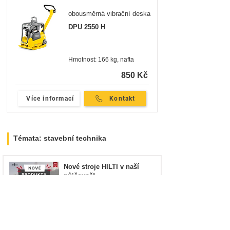
obousměrná vibrační deska
DPU 2550 H
Hmotnost: 166 kg, nafta
850 Kč
Více informací
Kontakt
Témata: stavební technika
Nové stroje HILTI v naší
půjčovně!
22. 5. 2025
Minut čtení: 1
Lukeš Construction a jejich