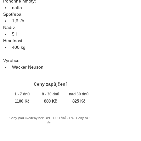
Pohonné hmoty:
nafta
Spotřeba:
1,6 l/h
Nádrž:
5 l
Hmotnost:
400 kg
Výrobce:
Wacker Neuson
Ceny zapůjčení
1 - 7 dnů
8 - 30 dnů
nad 30 dnů
1100 Kč
880 Kč
825 Kč
Ceny jsou uvedeny bez DPH. DPH činí 21 %. Ceny za 1
den.