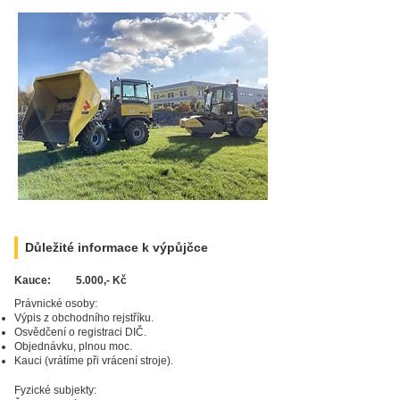
Důležité informace k výpůjčce
Kauce:
5.000,- Kč
Právnické osoby:
Výpis z obchodního rejstříku.
Osvědčení o registraci DIČ.
Zarezervujte si
produkt ještě dnes!
Objednávku, plnou moc.
Kauci (vrátíme při vrácení stroje).
Fyzické subjekty: