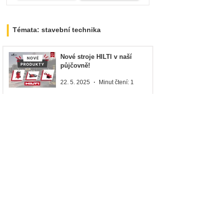
Témata: stavební technika
Nové stroje HILTI v naší
půjčovně!
22. 5. 2025
Minut čtení: 1
Lukeš Construction a jejich
nový nakladač: Video z předání
28. 1. 2025
Minut čtení: 1
Novinky na půjčovně: teleskop
& nakladač!
20. 6. 2024
Minut čtení: 1