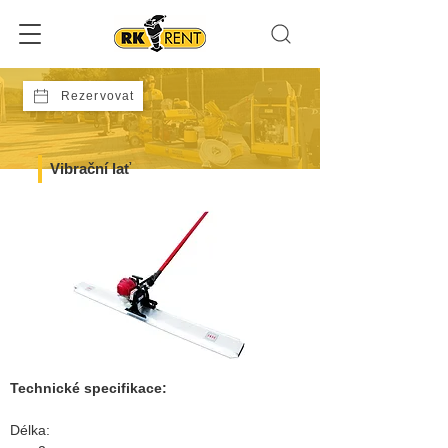
Rezervovat
Vibrační lať
Technické specifikace:
Délka: