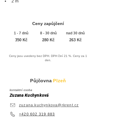
2 m
Ceny zapůjčení
1 - 7 dnů
8 - 30 dnů
nad 30 dnů
350 Kč
280 Kč
263 Kč
Ceny jsou uvedeny bez DPH. DPH činí 21 %. Ceny za 1
den.
Půjčovna
Plzeň
kontaktní osoba
Zuzana Kuchynková
zuzana.kuchynkova@rkrent.cz
+420 602 319 883